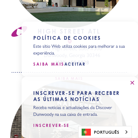
HIGH STREET ATL
POLÍTICA DE COOKIES
Este sítio Web utiliza cookies para melhorar a sua
101 High Street, Suite #300
experiência.
Dunwoody, Georgia 30346
(470) 688-5828
SAIBA MAIS
ACEITAR
SAIBA MAIS
INSCREVER-SE PARA RECEBER
AS ÚLTIMAS NOTÍCIAS
Receba notícias e actualizações da Discover
Dunwoody na sua caixa de entrada.
INSCREVER-SE
PORTUGUÊS