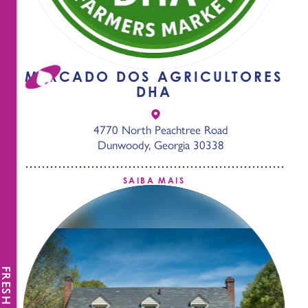
MERCADO DOS AGRICULTORES
DHA
4770 North Peachtree Road
Dunwoody, Georgia 30338
SAIBA MAIS
FRESH NEWS