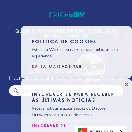
QUEM SOMOS
SOBRE DUNWOODY
BLOGUE
MEDIA
CONTACTO
Iniciar o
POLÍTICA DE COOKIES
Este sítio Web utiliza cookies para melhorar a sua
planeamento
experiência.
Obter o nosso
SAIBA MAIS
ACEITAR
guia do visitante
Inscrever-se para receber as últimas notícias
INSCREVER-SE PARA RECEBER
AS ÚLTIMAS NOTÍCIAS
Receba notícias e actualizações da Discover
Dunwoody na sua caixa de entrada.
© 2026 Dunwoody Conventions & Visitors Bureaus. All Rights Reserved.
Política de privacidade
INSCREVER-SE
PORTUGUÊS