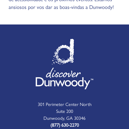
ansiosos por vos dar as boas-vindas a Dunwoody!
301 Perimeter Center North
Suite 200
Dunwoody, GA 30346
(877) 630-2270