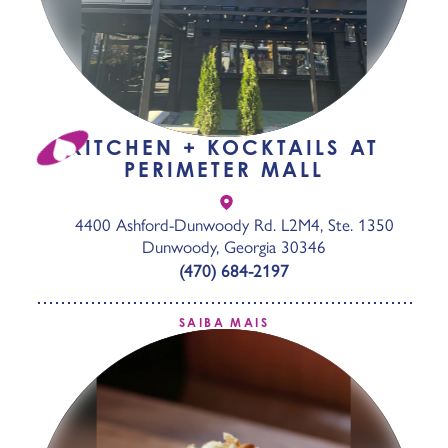
KITCHEN + KOCKTAILS AT
PERIMETER MALL
4400 Ashford-Dunwoody Rd. L2M4, Ste. 1350
Dunwoody, Georgia 30346
(470) 684-2197
SAIBA MAIS