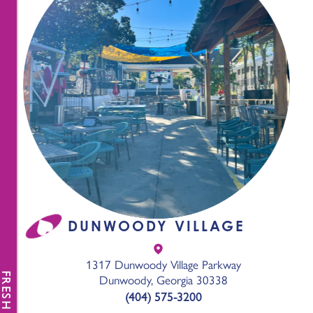
DUNWOODY VILLAGE
1317 Dunwoody Village Parkway
FRESH NEWS
Dunwoody, Georgia 30338
(404) 575-3200