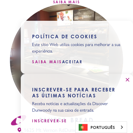
SAIBA MAIS
POLÍTICA DE COOKIES
Este sítio Web utiliza cookies para melhorar a sua
experiência.
SAIBA MAIS
ACEITAR
INSCREVER-SE PARA RECEBER
AS ÚLTIMAS NOTÍCIAS
Receba notícias e actualizações da Discover
Dunwoody na sua caixa de entrada.
PANERA BREAD
INSCREVER-SE
PORTUGUÊS
1625 Mt Vernon Rd
Dunwoody, Georgia 30338