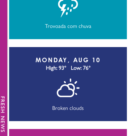
Trovoada com chuva
MONDAY, AUG 10
High: 93°
Low: 76°
FRESH NEWS
Broken clouds