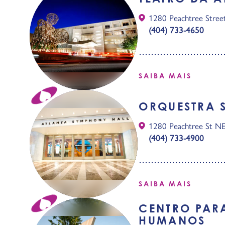
1280 Peachtree Stre
(404) 733-4650
SAIBA MAIS
ORQUESTRA 
1280 Peachtree St N
(404) 733-4900
SAIBA MAIS
CENTRO PARA
HUMANOS