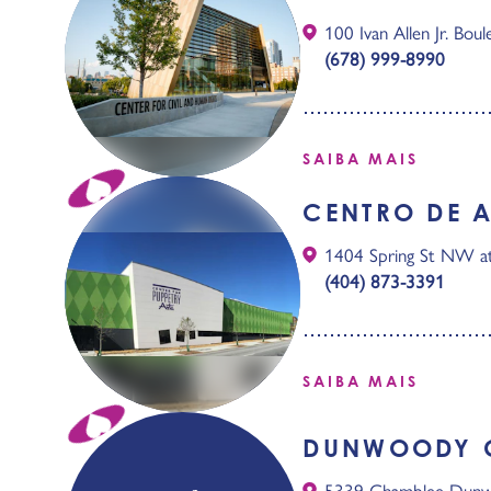
100 Ivan Allen Jr. Boul
(678) 999-8990
SAIBA MAIS
CENTRO DE A
1404 Spring St NW a
(404) 873-3391
SAIBA MAIS
DUNWOODY C
5339 Chamblee Dun