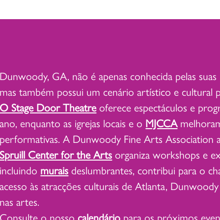
Dunwoody, GA, não é apenas conhecida pelas suas loj
mas também possui um cenário artístico e cultural 
O Stage Door Theatre
oferece espectáculos e prog
ano, enquanto as igrejas locais e o
MJCCA
melhoram
performativas. A Dunwoody Fine Arts Association ap
Spruill Center for the Arts
organiza workshops e exp
incluindo
murais
deslumbrantes, contribui para o cha
acesso às atracções culturais de Atlanta, Dunwoody 
nas artes.
Consulte o nosso
calendário
para os próximos evento