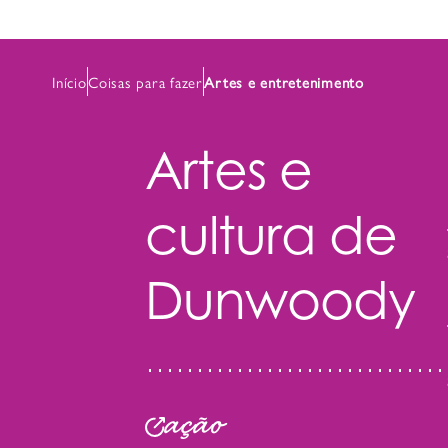
Início
Coisas para fazer
Artes e entretenimento
Artes e
cultura de
Dunwoody
ação