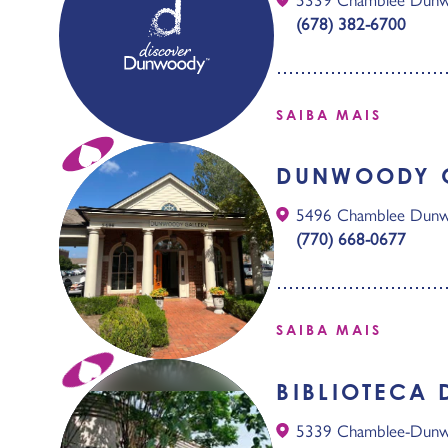
(678) 382-6700
SAIBA MAIS
DUNWOODY 
5496 Chamblee Dun
(770) 668-0677
SAIBA MAIS
BIBLIOTECA
5339 Chamblee-Dun