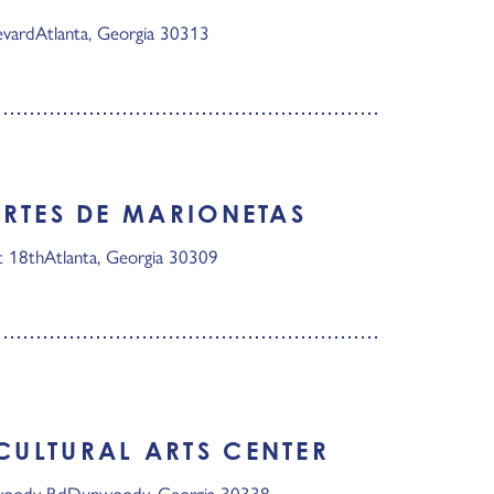
evard
Atlanta, Georgia 30313
RTES DE MARIONETAS
t 18th
Atlanta, Georgia 30309
ULTURAL ARTS CENTER
woody Rd
Dunwoody, Georgia 30338