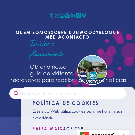
QUEM SOMOS
SOBRE DUNWOODY
BLOGUE
MEDIA
CONTACTO
Iniciar o
planeamento
Obter o nosso
guia do visitante
Inscrever-se para receber as últimas notícias
POLÍTICA DE COOKIES
Este sítio Web utiliza cookies para melhorar a sua
experiência.
© 2026 Dunwoody Conventions & Visitors Bureaus. All Rights Reserved.
Política de privacidade
SAIBA MAIS
ACEITAR