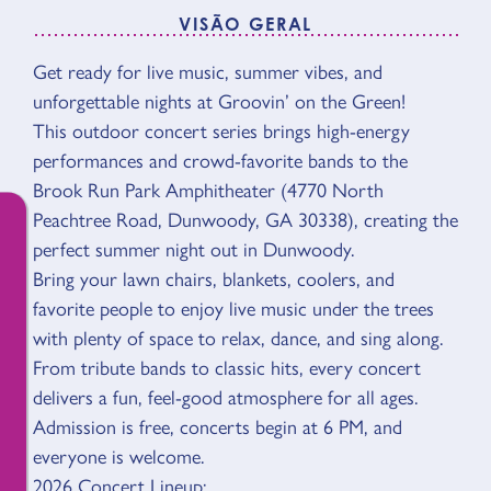
VISÃO GERAL
Get ready for live music, summer vibes, and
VISÃO GERAL
unforgettable nights at Groovin’ on the Green!
This outdoor concert series brings high-energy
performances and crowd-favorite bands to the
Brook Run Park Amphitheater (4770 North
Peachtree Road, Dunwoody, GA 30338), creating the
perfect summer night out in Dunwoody.
Bring your lawn chairs, blankets, coolers, and
favorite people to enjoy live music under the trees
with plenty of space to relax, dance, and sing along.
From tribute bands to classic hits, every concert
delivers a fun, feel-good atmosphere for all ages.
Admission is free, concerts begin at 6 PM, and
everyone is welcome.
2026 Concert Lineup: