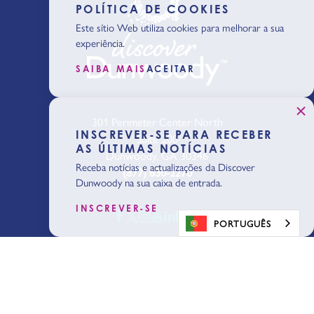
POLÍTICA DE COOKIES
Este sítio Web utiliza cookies para melhorar a sua
experiência.
SAIBA MAIS
ACEITAR
301 Perimeter Center North
INSCREVER-SE PARA RECEBER
Suite 200
AS ÚLTIMAS NOTÍCIAS
Dunwoody, GA 30346
Receba notícias e actualizações da Discover
(877) 630-2270
Dunwoody na sua caixa de entrada.
INSCREVER-SE
PORTUGUÊS
QUEM SOMOS
SOBRE DUNWOODY
BLOGUE
MEDIA
CONTACTO
Iniciar o
planeamento