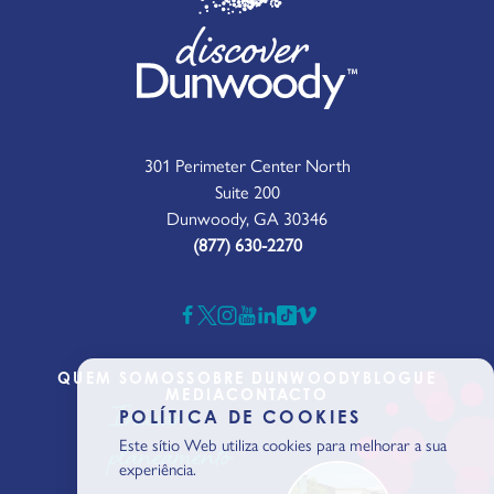
301 Perimeter Center North
Suite 200
Dunwoody, GA 30346
(877) 630-2270
QUEM SOMOS
SOBRE DUNWOODY
BLOGUE
MEDIA
CONTACTO
Iniciar o
POLÍTICA DE COOKIES
planeamento
Este sítio Web utiliza cookies para melhorar a sua
experiência.